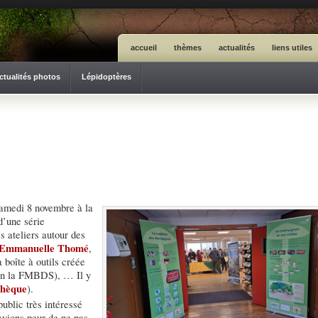
accueil
thèmes
actualités
liens utiles
ctualités photos
Lépidoptères
samedi 8 novembre à la
d’une série
es ateliers autour des
Emmanuelle Thomé
,
a boîte à outils créée
ion la FMBDS), … Il y
thèque
).
ublic très intéressé
avions peur de ne pas