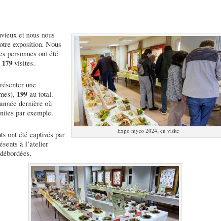
luvieux et nous nous
otre exposition. Nous
es personnes ont été
179
l
visites.
présenter une
199
rmes),
au total.
’année dernière où
nites par exemple.
Expo myco 2024, en visite
ts ont été captivés par
ésents à l’atelier
 débordées.