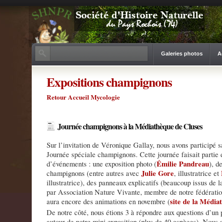
Galeries photos
A
Expositions champignons
Retour Accueil Mycologie
Journée champignons à la Médiathèque de Cluses
Sur l’invitation de Véronique Gallay, nous avons participé 
Journée spéciale champignons. Cette journée faisait partie 
Émilie Pandreau
d’événements : une exposition photo (
), d
Julie Gore
champignons (entre autres avec
, illustratrice et
illustratrice), des panneaux explicatifs (beaucoup issus de l
par Association Nature Vivante, membre de notre fédérat
site de la Média
aura encore des animations en novembre (
De notre côté, nous étions 3 à répondre aux questions d’un p
autour de notre mini exposition (plus de 40 espèces). Nous 