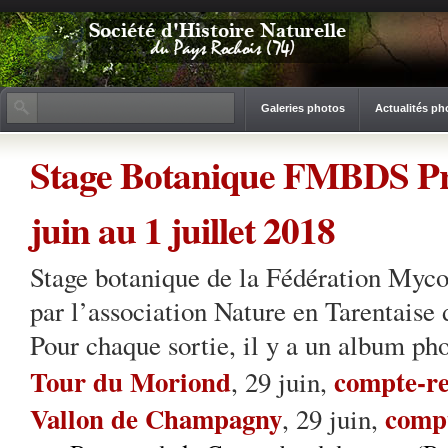
Galeries photos
Actualités ph
Stage Botanique FMBDS Pra
juin au 1 juillet 2018
Stage botanique de la Fédération Myc
par l’association Nature en Tarentaise d
Pour chaque sortie, il y a un album ph
Tour du Moriond
compte-r
, 29 juin,
Vallon de Champagny
comp
, 29 juin,