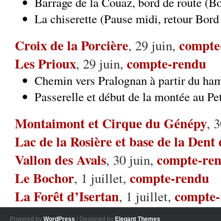
Barrage de la Couaz, bord de route (
La chiserette (Pause midi, retour Bo
Croix de la Porcière
compte
, 29 juin,
Les Prioux
compte-rendu
, 29 juin,
Chemin vers Pralognan à partir du ha
Passerelle et début de la montée au P
Montaimont et Cirque du Génépy
, 
Lac de la Rosière et base de la Dent
Vallon des Avals
compte-re
, 30 juin,
Le Bochor
compte-rendu
, 1 juillet,
La Forêt d’Isertan
compte-
, 1 juillet,
Powered by
WordPress
| Designed by
Elegant Themes