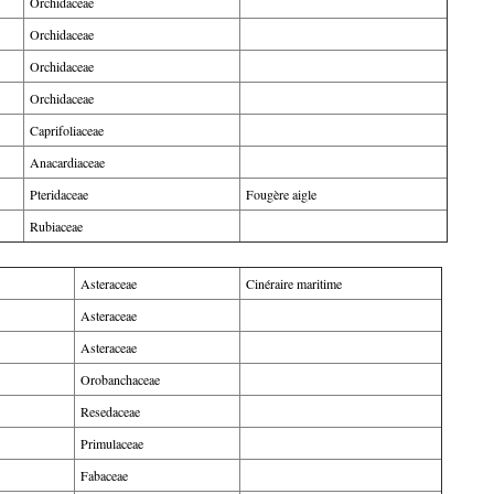
Orchidaceae
Orchidaceae
Orchidaceae
Orchidaceae
Caprifoliaceae
Anacardiaceae
Pteridaceae
Fougère aigle
Rubiaceae
Asteraceae
Cinéraire maritime
Asteraceae
Asteraceae
Orobanchaceae
Resedaceae
Primulaceae
Fabaceae