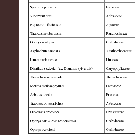
Spartium junceum
Fabaceae
Viburnum tinus
Adoxaceae
Bupleurum fruticosum
Apiaceae
Thalictrum tuberosum
Ranunculaceae
Ophrys scolopax
Orchidaceae
Asphodelus ramosus
Xanthorrhoeaceae
Linum narbonense
Linaceae
Dianthus saxicola (ex. Dianthus sylvestris)
Caryophyllaceae
Thymelaea sanamunda
Thymelaeaceae
Melittis melissophyllum
Lamiaceae
Arbutus unedo
Ericaceae
Tragopogon porrifolius
Asteraceae
Diplotaxis erucoides
Brassicaceae
Ophrys catalaunica (endémique)
Orchidaceae
Ophrys bertolonii
Orchidaceae