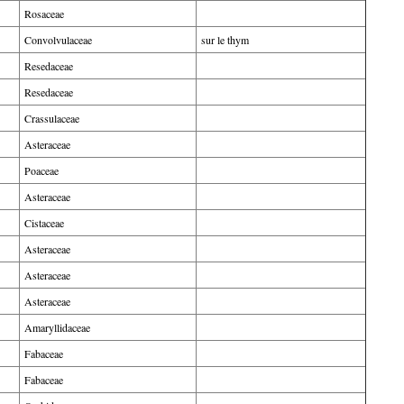
Rosaceae
Convolvulaceae
sur le thym
Resedaceae
Resedaceae
Crassulaceae
Asteraceae
Poaceae
Asteraceae
Cistaceae
Asteraceae
Asteraceae
Asteraceae
Amaryllidaceae
Fabaceae
Fabaceae