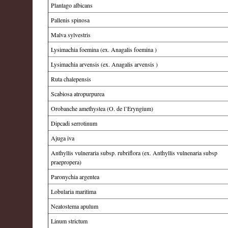
Plantago albicans
Pallenis spinosa
Malva sylvestris
Lysimachia foemina (ex. Anagalis foemina )
Lysimachia arvensis (ex. Anagalis arvensis )
Ruta chalepensis
Scabiosa atropurpurea
Orobanche amethystea (O. de l’Eryngium)
Dipcadi serrotinum
Ajuga iva
Anthyllis vulneraria subsp. rubriflora (ex. Anthyllis vulnenaria subsp
praepropera)
Paronychia argentea
Lobularia maritima
Neatostema apulum
Linum strictum