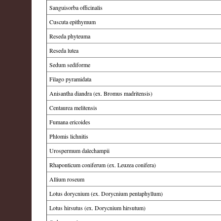
Sanguisorba officinalis
Cuscuta epithymum
Reseda phyteuma
Reseda lutea
Sedum sediforme
Filago pyramidata
Anisantha diandra (ex. Bromus madritensis)
Centaurea melitensis
Fumana ericoides
Phlomis lichnitis
Urospermum dalechampii
Rhaponticum coniferum (ex. Leuzea conifera)
Allium roseum
Lotus dorycnium (ex. Dorycnium pentaphyllum)
Lotus hirsutus (ex. Dorycnium hirsutum)