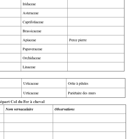
Iridaceae
Asteraceae
Caprifoliaceae
Brassicaceae
Apiaceae
Perce pierre
Papaveraceae
Orchidaceae
Linaceae
Urticaceae
Ortie à pilules
Urticaceae
Pariétaire des murs
départ Col du Fer à cheval
Nom vernaculaire
Observations