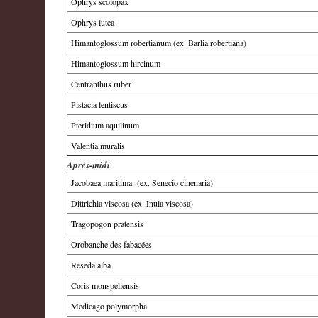
Ophrys scolopax
Ophrys lutea
Himantoglossum robertianum (ex. Barlia robertiana)
Himantoglossum hircinum
Centranthus ruber
Pistacia lentiscus
Pteridium aquilinum
Valentia muralis
Après-midi
Jacobaea maritima (ex. Senecio cinenaria)
Dittrichia viscosa (ex. Inula viscosa)
Tragopogon pratensis
Orobanche des fabacées
Reseda alba
Coris monspeliensis
Medicago polymorpha