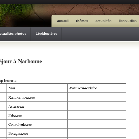
accueil
thèmes
actualités
liens utiles
ctualités photos
Lépidoptères
 séjour à Narbonne
ap leucate
Fam
Nom vernaculaire
Xanthorrhoeaceae
Asteraceae
Fabaceae
Convolvulaceae
Boraginaceae