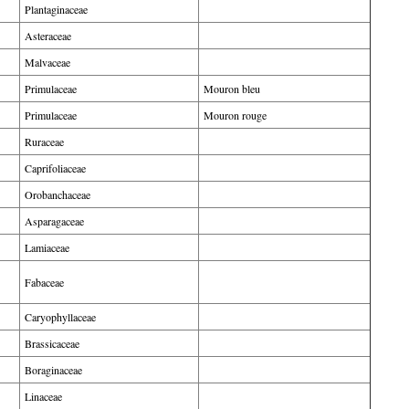
Plantaginaceae
Asteraceae
Malvaceae
Primulaceae
Mouron bleu
Primulaceae
Mouron rouge
Ruraceae
Caprifoliaceae
Orobanchaceae
Asparagaceae
Lamiaceae
Fabaceae
Caryophyllaceae
Brassicaceae
Boraginaceae
Linaceae