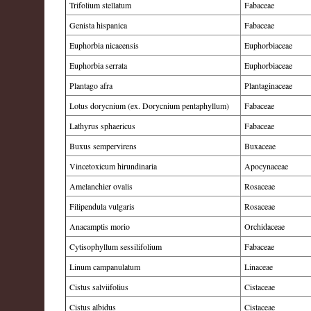
Trifolium stellatum
Fabaceae
Genista hispanica
Fabaceae
Euphorbia nicaeensis
Euphorbiaceae
Euphorbia serrata
Euphorbiaceae
Plantago afra
Plantaginaceae
Lotus dorycnium (ex. Dorycnium pentaphyllum)
Fabaceae
Lathyrus sphaericus
Fabaceae
Buxus sempervirens
Buxaceae
Vincetoxicum hirundinaria
Apocynaceae
Amelanchier ovalis
Rosaceae
Filipendula vulgaris
Rosaceae
Anacamptis morio
Orchidaceae
Cytisophyllum sessilifolium
Fabaceae
Linum campanulatum
Linaceae
Cistus salviifolius
Cistaceae
Cistus albidus
Cistaceae