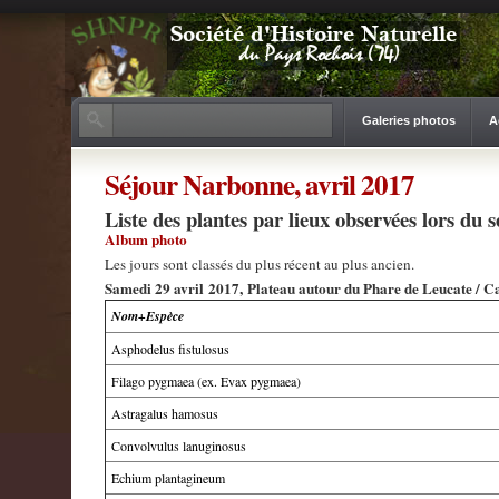
Galeries photos
A
Séjour Narbonne, avril 2017
Liste des plantes par lieux observées lors du
Album photo
Les jours sont classés du plus récent au plus ancien.
Samedi 29 avril 2017, Plateau autour du Phare de Leucate / C
Nom+Espèce
Asphodelus fistulosus
Filago pygmaea (ex. Evax pygmaea)
Astragalus hamosus
Convolvulus lanuginosus
Echium plantagineum