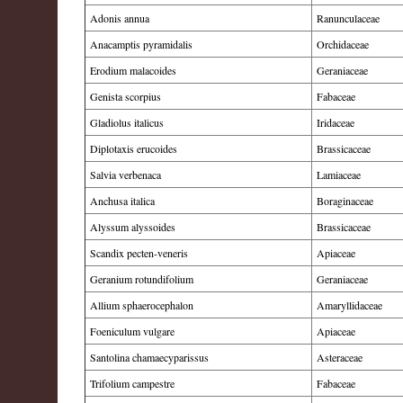
Adonis annua
Ranunculaceae
Anacamptis pyramidalis
Orchidaceae
Erodium malacoides
Geraniaceae
Genista scorpius
Fabaceae
Gladiolus italicus
Iridaceae
Diplotaxis erucoides
Brassicaceae
Salvia verbenaca
Lamiaceae
Anchusa italica
Boraginaceae
Alyssum alyssoides
Brassicaceae
Scandix pecten-veneris
Apiaceae
Geranium rotundifolium
Geraniaceae
Allium sphaerocephalon
Amaryllidaceae
Foeniculum vulgare
Apiaceae
Santolina chamaecyparissus
Asteraceae
Trifolium campestre
Fabaceae