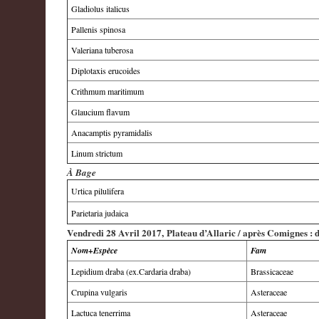
Gladiolus italicus
Pallenis spinosa
Valeriana tuberosa
Diplotaxis erucoides
Crithmum maritimum
Glaucium flavum
Anacamptis pyramidalis
Linum strictum
À Bage
Urtica pilulifera
Parietaria judaica
Vendredi 28 Avril 2017, Plateau d’Allaric / après Comignes : 
Nom+Espèce
Fam
Lepidium draba (ex.Cardaria draba)
Brassicaceae
Crupina vulgaris
Asteraceae
Lactuca tenerrima
Asteraceae