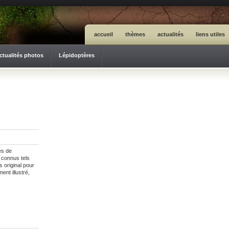
accueil
thèmes
actualités
liens utiles
ctualités photos
Lépidoptères
es de
 connus tels
s original pour
ent illustré,