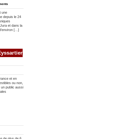
ments
t une
ue depuis le 24
aniques
 Jura et dans la
d’environ […]
yssartier
rance et en
stibles ou non,
 un public aussi
pales
e de plus de 6