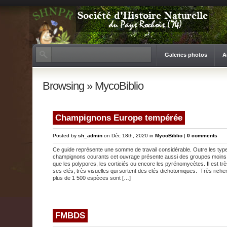
Galeries photos
A
Browsing » MycoBiblio
Champignons Europe tempérée
Posted by
sh_admin
on Déc 18th, 2020 in
MycoBiblio
|
0 comments
Ce guide représente une somme de travail considérable. Outre les typ
champignons courants cet ouvrage présente aussi des groupes moins
que les polypores, les corticiés ou encore les pyrénomycètes. Il est trè
ses clés, très visuelles qui sortent des clés dichotomiques. Très richem
plus de 1 500 espèces sont […]
FMBDS