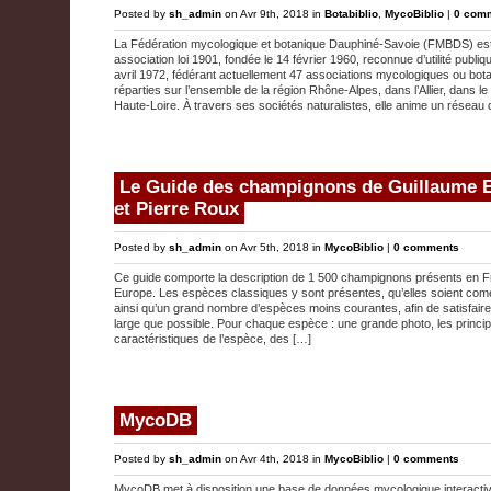
Posted by
sh_admin
on Avr 9th, 2018 in
Botabiblio
,
MycoBiblio
|
0 com
La Fédération mycologique et botanique Dauphiné-Savoie (FMBDS) es
association loi 1901, fondée le 14 février 1960, reconnue d’utilité publiq
avril 1972, fédérant actuellement 47 associations mycologiques ou bot
réparties sur l’ensemble de la région Rhône-Alpes, dans l’Allier, dans le
Haute-Loire. À travers ses sociétés naturalistes, elle anime un réseau 
Le Guide des champignons de Guillaume E
et Pierre Roux
Posted by
sh_admin
on Avr 5th, 2018 in
MycoBiblio
|
0 comments
Ce guide comporte la description de 1 500 champignons présents en F
Europe. Les espèces classiques y sont présentes, qu’elles soient come
ainsi qu’un grand nombre d’espèces moins courantes, afin de satisfaire
large que possible. Pour chaque espèce : une grande photo, les princi
caractéristiques de l’espèce, des […]
MycoDB
Posted by
sh_admin
on Avr 4th, 2018 in
MycoBiblio
|
0 comments
MycoDB met à disposition une base de données mycologique interactiv