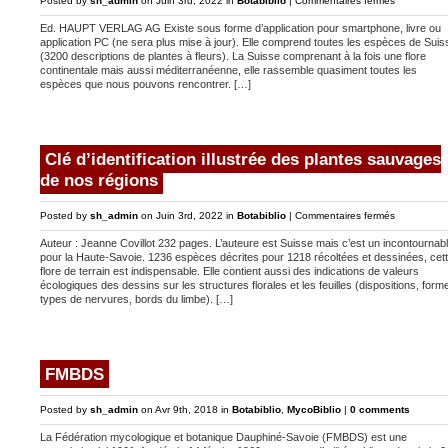
Posted by
sh_admin
on Juin 3rd, 2022 in
Botabiblio
|
Commentaires fermés
Flora
Ed. HAUPT VERLAG AG Existe sous forme d’application pour smartphone, livre ou
Helvetica
application PC (ne sera plus mise à jour). Elle comprend toutes les espèces de Suis
(3200 descriptions de plantes à fleurs). La Suisse comprenant à la fois une flore
continentale mais aussi méditerranéenne, elle rassemble quasiment toutes les
espèces que nous pouvons rencontrer. […]
Clé d’identification illustrée des plantes sauvages
de nos régions
sur
Posted by
sh_admin
on Juin 3rd, 2022 in
Botabiblio
|
Commentaires fermés
Clé
Auteur : Jeanne Covillot 232 pages. L’auteure est Suisse mais c’est un incontournab
d’identificat
pour la Haute-Savoie. 1236 espèces décrites pour 1218 récoltées et dessinées, cet
illustrée
flore de terrain est indispensable. Elle contient aussi des indications de valeurs
écologiques des dessins sur les structures florales et les feuilles (dispositions, form
des
types de nervures, bords du limbe). […]
plantes
sauvages
de
nos
FMBDS
régions
Posted by
sh_admin
on Avr 9th, 2018 in
Botabiblio
,
MycoBiblio
|
0 comments
La Fédération mycologique et botanique Dauphiné-Savoie (FMBDS) est une