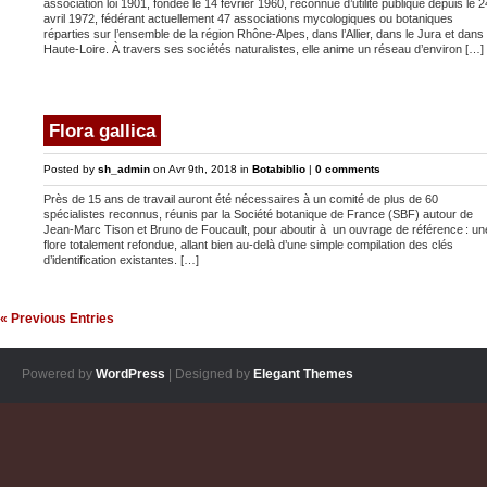
association loi 1901, fondée le 14 février 1960, reconnue d’utilité publique depuis le 2
avril 1972, fédérant actuellement 47 associations mycologiques ou botaniques
réparties sur l’ensemble de la région Rhône-Alpes, dans l’Allier, dans le Jura et dans 
Haute-Loire. À travers ses sociétés naturalistes, elle anime un réseau d’environ […]
Flora gallica
Posted by
sh_admin
on Avr 9th, 2018 in
Botabiblio
|
0 comments
Près de 15 ans de travail auront été nécessaires à un comité de plus de 60
spécialistes reconnus, réunis par la Société botanique de France (SBF) autour de
Jean-Marc Tison et Bruno de Foucault, pour aboutir à un ouvrage de référence : un
flore totalement refondue, allant bien au-delà d’une simple compilation des clés
d’identification existantes. […]
« Previous Entries
Powered by
WordPress
| Designed by
Elegant Themes