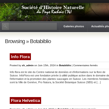
Galeries photos
Actualités ph
Browsing » Botabiblio
Info Flora
sur
Posted by
sh_admin
on Juin 15th, 2024 in
Botabiblio
|
Commentaires fermés
Info
Info flora est le site du Centre national de données et d’informations sur la flore de
Flora
Suisse. InfoFlora est une fondation privée à utilité publique active dans le domaine d
l’information et la promotion des plantes sauvages en Suisse. Les membres fondate
sont la Ville de Genève, Pro Natura, la Société Botanique Suisse (SBS) et […]
Flora Helvetica
sur