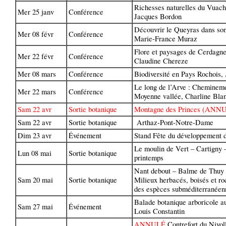
Richesses naturelles du Vuache
Mer 25 janv
Conférence
Jacques Bordon
Découvrir le Queyras dans son
Mer 08 févr
Conférence
Marie-France Muraz
Flore et paysages de Cerdagne
Mer 22 févr
Conférence
Claudine Chereze
Mer 08 mars
Conférence
Biodiversité en Pays Rochois,
Le long de l’Arve : Cheminemen
Mer 22 mars
Conférence
Moyenne vallée, Charline Bla
Sam 22 avr
Sortie botanique
Montagne des Princes (ANNUL
Sam 22 avr
Sortie botanique
Arthaz-Pont-Notre-Dame
Dim 23 avr
Événement
Stand Fête du développement 
Le moulin de Vert – Cartigny 
Lun 08 mai
Sortie botanique
printemps
Nant debout – Balme de Thuy 
Sam 20 mai
Sortie botanique
Milieux herbacés, boisés et ro
des espèces subméditerranéen
Balade botanique arboricole au
Sam 27 mai
Événement
Louis Constantin
ANNULÉ
Contrefort du Nivol