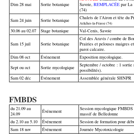
Dim 28 mai
Sortie botanique
Savoie,
REMPLACÉE
par La 
(74)
Chalets de l’Airon et tête du P
Sam 24 juin
Sortie botanique
Arâches-la-Frasse (74)
30.06 au 02.07
Stage botanique
Val-Cenis, Savoie
Col des Aravis / combe de Bo
Sam 15 juil
Sortie botanique
Prairies et pelouses maigres et
paroi calcaire.
Dim 08 oct
Événement
Exposition mycologique.
Septembre / octobre : 1 sortie
Sept ou oct
Sortie mycologique
possibilités).
Sam 02 déc
Événement
Assemblée générale SHNPR
FMBDS
du 21.09 au
Session mycologique FMBDS V
Événement
24.09
massif de Belledonne
du 2.10 au 5.10
Événement
Session de formation pour déb
Sam 18 nov
Événement
Journée Mycotoxicologie