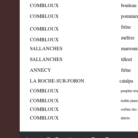
COMBLOUX
bouleau
COMBLOUX
pommie
frêne
COMBLOUX
mélèze
COMBLOUX
SALLANCHES
marronni
SALLANCHES
tilleul
ANNECY
frêne
LA ROCHE-SUR-FORON
catalpa
COMBLOUX
peuplier tre
COMBLOUX
érable plane
COMBLOUX
sorbier des 
COMBLOUX
épicéa