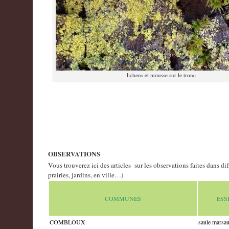
lichens et mousse sur le tronc
OBSERVATIONS
Vous trouverez ici des articles sur les observations faites dans di
prairies, jardins, en ville…)
COMMUNES
ESS
COMBLOUX
saule marsau