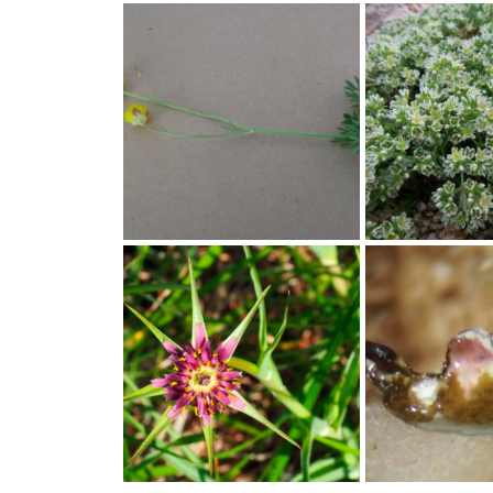
Ornithopus perpusillus ; Ornithope délicat, Pied-
Papaver dubium ; Pavot do
d'oiseau délicat ; Session Haut-Languedoc mai
Languedoc mai 2018, Grai
2018, Marcoussel ; ©Photo Gérard Rivet
Gérard Rivet
Ranunculus paludosus ; Renoncule des marais,
Scleranthus perennis ; Scl
Renoncule à feuilles de cerfeuil ; Session Haut-
Session Haut-Languedoc m
Languedoc mai 2018, Marcoussel ; ©Photo
©Photo Gérard Rivet
Gérard Rivet