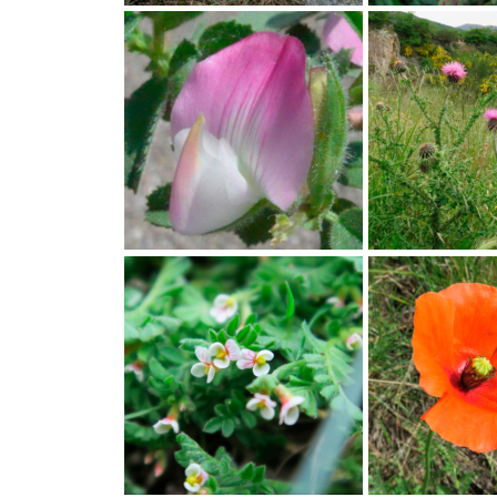
Anthemis cretica subsp. saxatilis ; Anthémis des
Dianthus pungens subsp. ru
rochers ; Session Haut-Languedoc mai 2018,
du Roussillon ; Session 
Marcoussel ; ©Photo Gérard Rivet
2018, Marcoussel ; ©Phot
Ononis spinosa ; Bugrane épineuse, Arrête-bœuf
Onopordum tauricum ; On
; Session Haut-Languedoc mai 2018,
Haut-Languedoc mai 2018,
Graissessac ; ©Photo Gérard Rivet
charbon, Puits du Roc Faj
Rivet