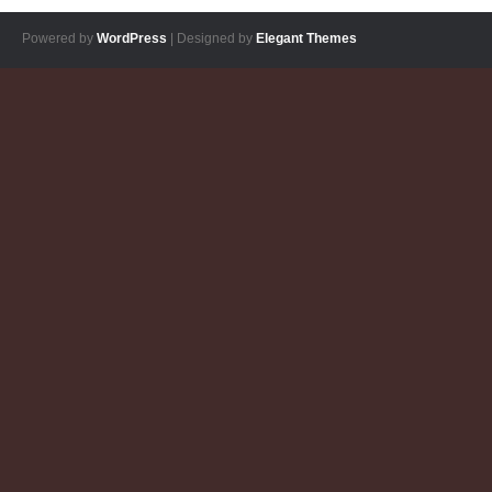
Tragopogon porrifolius ; Salsifis à feuilles de
poireau, Salsifis blanc, Salsifis du Midi ; Session
Powered by
WordPress
| Designed by
Elegant Themes
Haut-Languedoc mai 2018, Graissessac ;
©Photo Gérard Rivet