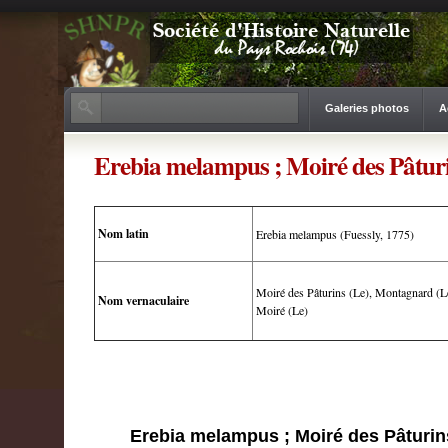
Galeries photos
A
Erebia melampus ; Moiré des Pâturi
Nom latin
Erebia melampus (Fuessly, 1775)
Moiré des Pâturins (Le), Montagnard (Le
Nom vernaculaire
Moiré (Le)
Erebia melampus ; Moiré des Pâturins 