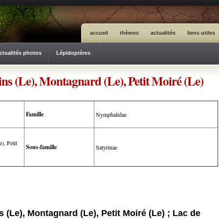
accueil
thèmes
actualités
liens utiles
ctualités photos
Lépidoptères
ns (Le), Montagnard (Le), Petit Moiré (Le)
Famille
Nymphalidae
), Petit
Sous-famille
Satyrinae
(Le), Montagnard (Le), Petit Moiré (Le) ; Lac de