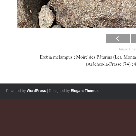
Image 1 par
Erebia melampus ; Moiré des Pâturins (Le), Montag
(Arâches-la-Frasse (74) ;
Powered by
WordPress
| Designed by
Elegant Themes